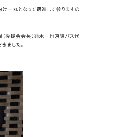
向け一丸となって邁進して参りますの
問（後援会会長：鈴木一也京阪バス代
きました。